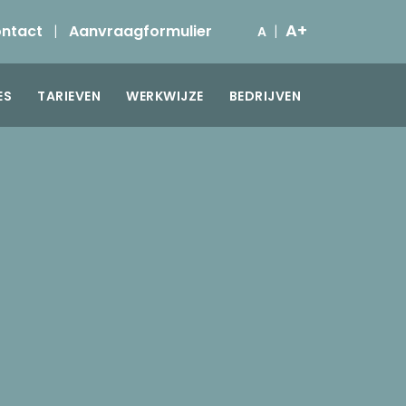
A+
ntact
|
Aanvraagformulier
|
A
ES
TARIEVEN
WERKWIJZE
BEDRIJVEN