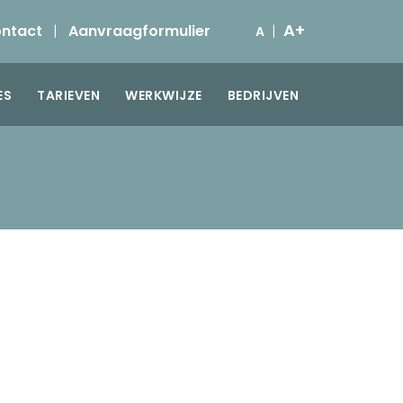
A+
ntact
|
Aanvraagformulier
|
A
ES
TARIEVEN
WERKWIJZE
BEDRIJVEN